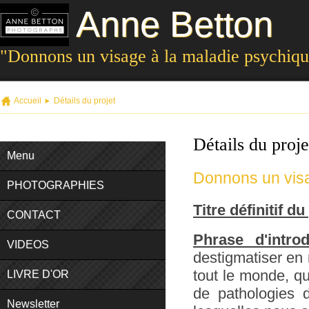
Anne Betton
"Donnons un visage à la maladie psychiq
Accueil
Détails du projet
Détails du proje
Menu
Donnons un visa
PHOTOGRAPHIES
Titre définitif du
CONTACT
Phrase d'intro
VIDEOS
destigmatiser e
tout le monde, q
LIVRE D'OR
de pathologies
Newsletter