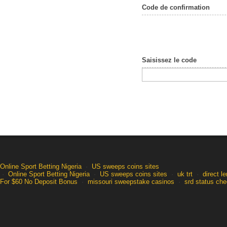
Code de confirmation
Saisissez le code
Online Sport Betting Nigeria
·
US sweeps coins sites
·
Online Sport Betting Nigeria
·
US sweeps coins sites
·
uk trt
·
direct l
For $60 No Deposit Bonus
·
missouri sweepstake casinos
·
srd status ch