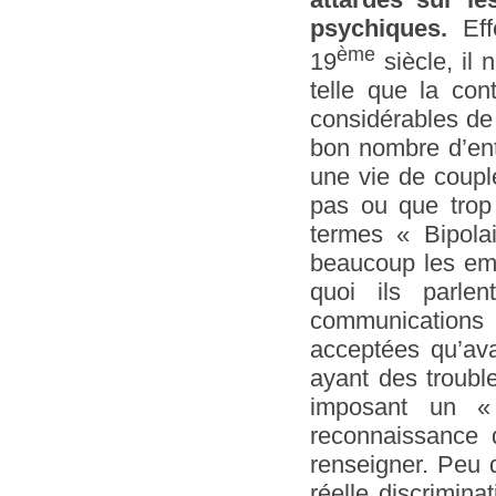
psychiques.
Eff
ème
19
siècle, il
telle que la con
considérables de 
bon nombre d’ent
une vie de couple
pas ou que trop 
termes « Bipola
beaucoup les emp
quoi ils parle
communications
acceptées qu’ava
ayant des troubl
imposant un 
reconnaissance 
renseigner. Peu d
réelle discrimin