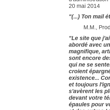
20 mai 2014
"(...) Ton mail 
M.M., Product
"Le site que j'
abordé avec une 
magnifique, arti
sont encore de
qui ne se sent
croient épargné
existence... C
et toujours l'i
s'avèrent les p
devant votre t
épaules pour vo