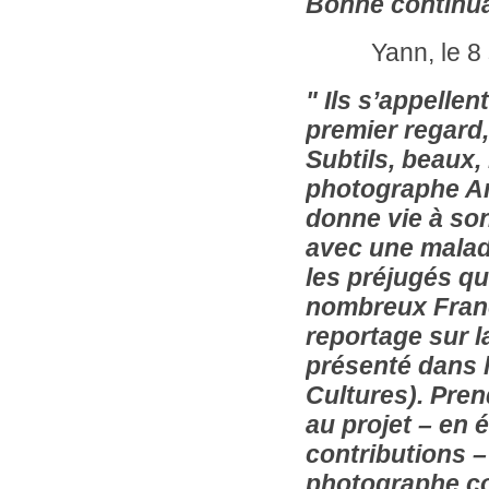
Bonne continua
Yann, le 8 s
"
Ils s’appellen
premier regard,
Subtils, beaux, 
photographe An
donne vie à son
avec une maladi
les préjugés qu
nombreux França
reportage sur l
présenté dans 
Cultures).
Pren
au projet – en
contributions –
photographe.