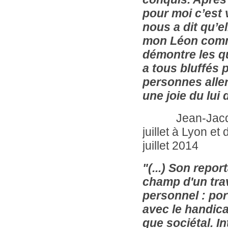
pour moi c’est
nous a dit qu’el
mon Léon comme 
démontre les q
a tous bluffés 
personnes alle
une joie du lui
Jean-Jacq
juillet à Lyon e
juillet 2014
"(...) Son repor
champ d'un trav
personnel : por
avec le handica
que sociétal. I