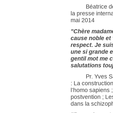
Béatrice de Gu
la presse intern
mai 2014
"Chère madame, 
cause noble et 
respect. Je sui
une si grande 
gentil mot me 
salutations to
Pr. Yves Sarfa
: La constructio
l’homo sapiens ;
postvention ; Le
dans la schizop