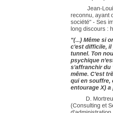
Jean-Louis Cou
reconnu, ayant 
société" - Ses 
long discours : h
"(...) Même si 
c'est difficile, 
tunnel. Ton nou
psychique n'est
s'affranchir du
même. C'est trè
qui en souffre,
entourage X) a 
D. Mortreux, F
(Consulting et 
d'administratio