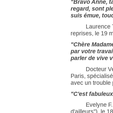
"Bravo Anne, ta
regard, sont ple
suis émue, tou
Laurence Tardi
reprises, le 19 
"Chère Madam
par votre trava
parler de vive 
Docteur Véron
Paris, spéciali
avec un trouble 
"C'est fabuleux
Evelyne F., vi
d'ailleurs"), le 