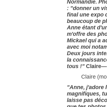
Normandie. Phot
: "donner un vi
final une expo 
beaucoup de pla
Anne étant d'un
m'offre des pho
Mickael qui a a
avec moi notamm
Deux jours inten
la connaissanc
tous !"
Claire—
Claire (modèl
"A
nne, j'adore 
magnifiques, tu 
laisse pas décou
que tes photos 