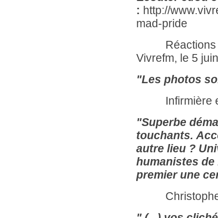
:
http://www.viv
mad-pride
Réactions suite
Vivrefm, le 5 jui
"Les photos son
Infirmière en P
"
Superbe démar
touchants.
Acce
autre lieu ? Un
humanistes de l
premier une cer
Christopher
" (...) vos clic