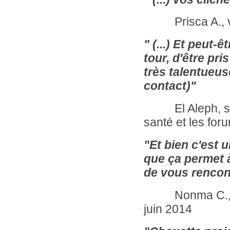
Prisca A., via
" (...) Et peut-
tour, d'être pr
très talentueuse
contact)"
El Aleph, sur l
santé et les for
"Et bien c'est 
que ça permet à
de vous rencon
Nonma C., via 
juin 2014