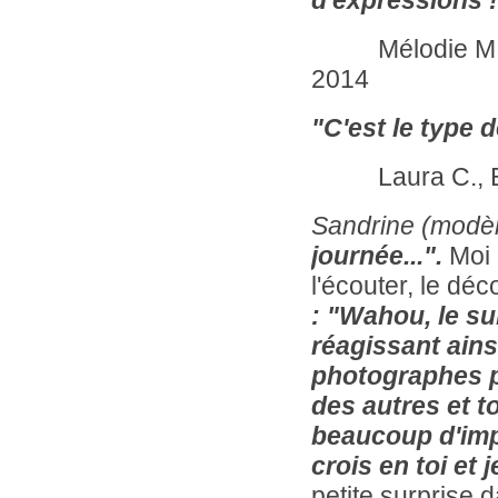
d'expressions 
Mélodie M., Et
2014
"C'est le type 
Laura C., Etud
Sandrine (modè
journée...".
Moi 
l'écouter, le déc
:
"Wahou, le sub
réagissant ains
photographes pa
des autres et to
beaucoup d'imp
crois en toi et 
petite surprise d