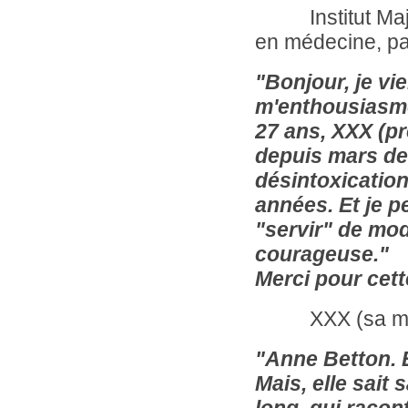
Institut Major
en
médecine, pa
"Bonjour, je vi
m'enthousiasme
27 ans, XXX (pr
depuis mars der
désintoxicatio
années. Et je p
"servir" de mod
courageuse."
Merci pour cett
XXX (sa m
"Anne Betton.
Mais, elle sait 
long, qui racon