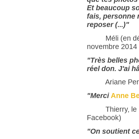
Et beaucoup son
fais, personne n
reposer (...)"
Méli (en décou
novembre 2014
"Très belles ph
réel don. J'ai h
Ariane Pergau
"Merci
Anne Be
Thierry, le 12
Facebook)
"On soutient cet