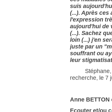
suis aujourd'hui
(...). Après ce
l'expression trè
aujourd'hui de 
(...). Sachez qu
loin (...) j'en s
juste par un "
souffrant ou ay
leur stigmatisat
Stéphane, Ingé
recherche, le 7 
Anne BETTON es
Ecouter et/ou 