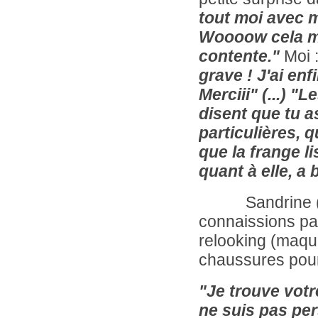
tout moi avec m
Woooow cela me
contente."
Moi 
grave ! J'ai en
Merciii" (...) "
disent que tu a
particulières, 
que la frange li
quant à elle, a 
Sandrine (modè
connaissions pa
relooking (maqui
chaussures pour 
"Je trouve votr
ne suis pas per