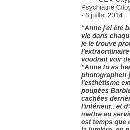
Psychiatrie Cito
- 6 juillet 2014
"A
nne j'ai été 
vie dans chaque 
je le trouve pro
l'extraordinair
voudrait voir de
"A
nne tu as be
photographe!! j
l'esthétisme ex
poupées Barbie 
cachées derrièr
l'intérieur.. et
mettre au servi
est temps que c
la lumière, on 