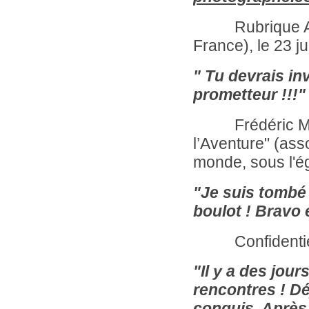
Rubrique A
France), le 23 ju
" Tu devrais in
prometteur !!!"
Frédéric Massé
l’Aventure" (as
monde, sous l'ég
"Je suis tombé s
boulot ! Bravo 
Confidentiel, D
"Il y a des jou
rencontres ! Dé
conquis. Après 