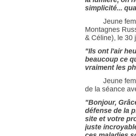
simplicité... qu
Jeune fem
Montagnes Russe
& Céline), le 30
"Ils ont l'air h
beaucoup ce que
vraiment les ph
Jeune femme, n
de la séance av
"Bonjour, Grâc
défense de la p
site et votre pr
juste incroyab
ces maladies so