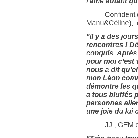
l'âme autant qu'à
Confidentiel, 
Manu&Céline), le
"Il y a des jou
rencontres ! Dé
conquis. Après 
pour moi c’est
nous a dit qu’el
mon Léon comme 
démontre les q
a tous bluffés 
personnes alle
une joie du lui
JJ., GEM de 