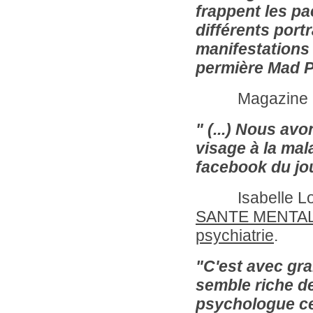
frappent les pa
différents port
manifestations
permière Mad Pr
Magazine 
" (...) Nous av
visage à la mal
facebook du jou
Isabelle Lolivi
SANTE MENTALE 
psychiatrie
.
"C'est avec gra
semble riche de
psychologue cet