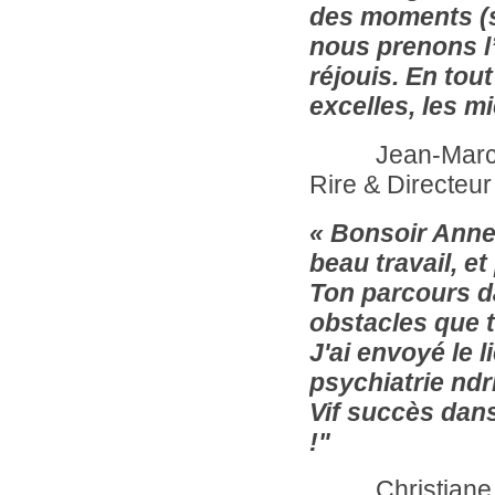
des moments (su
nous prenons l
réjouis. En tou
excelles, les m
Jean-Marc Rou
Rire & Directeur
« Bonsoir Anne,
beau travail, et
Ton parcours da
obstacles que 
J'ai envoyé le l
psychiatrie ndrl
Vif succès dans
!"
Christiane LT (