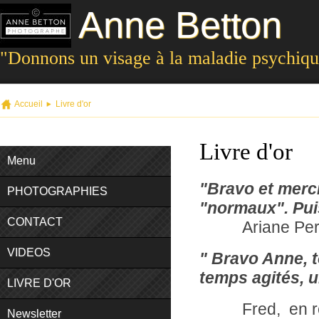
Anne Betton
"Donnons un visage à la maladie psychiq
Accueil
Livre d'or
Livre d'or
Menu
"Bravo et merc
PHOTOGRAPHIES
"normaux". Puis
CONTACT
Ariane Perg
VIDEOS
"
Bravo Anne, t
temps agités, u
LIVRE D'OR
Fred, en réacti
Newsletter