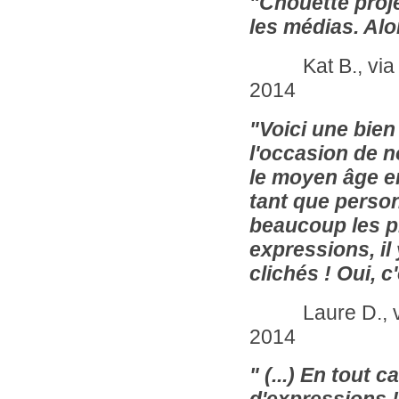
"Chouette projet
les médias. Al
Kat B., via 
2014
"Voici une bien
l'occasion de no
le moyen âge en
tant que personn
beaucoup les ph
expressions, il 
clichés ! Oui, c
Laure D., via l
2014
" (...) En tout 