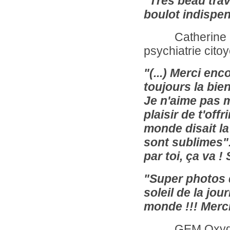
"Très beau trava
boulot indispen
Catherine G.,
psychiatrie citoy
"(...) Merci en
toujours la bien
Je n'aime pas m
plaisir de t'off
monde disait la
sont sublimes"
par toi, ça va ! 
"Super photos d
soleil de la jou
monde !!! Merci
GEM Oxygem, o