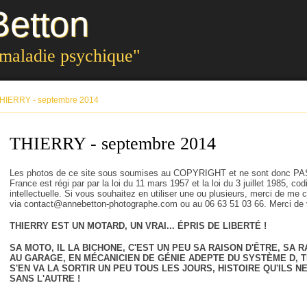
etton
 maladie psychique"
HIERRY - septembre 2014
THIERRY - septembre 2014
Les photos de ce site sous soumises au COPYRIGHT et ne sont donc PAS
France est régi par par la loi du 11 mars 1957 et la loi du 3 juillet 1985, co
intellectuelle. Si vous souhaitez en utiliser une ou plusieurs, merci de me 
via
contact@annebetton-photographe.com
ou au 06 63 51 03 66. Merci de
THIERRY EST UN MOTARD, UN VRAI... ÉPRIS DE LIBERTÉ !
SA MOTO, IL LA BICHONE, C'EST UN PEU SA RAISON D'ÊTRE, SA R
AU GARAGE, EN MÉCANICIEN DE GÉNIE ADEPTE DU SYSTÈME D, T
S'EN VA LA SORTIR UN PEU TOUS LES JOURS, HISTOIRE QU'ILS 
SANS L'AUTRE !