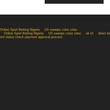
Online Sport Betting Nigeria
·
US sweeps coins sites
·
Online Sport Betting Nigeria
·
US sweeps coins sites
·
uk trt
·
direct l
srd status check payment approval process